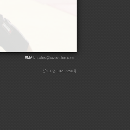
EMAIL:
sales@kazovision.com
沪ICP备 10217250号