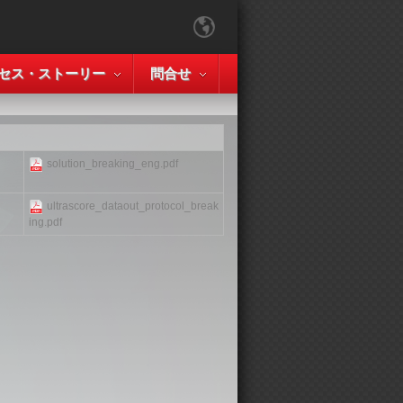
セス・ストーリー
問合せ
solution_breaking_eng.pdf
ultrascore_dataout_protocol_break
ing.pdf