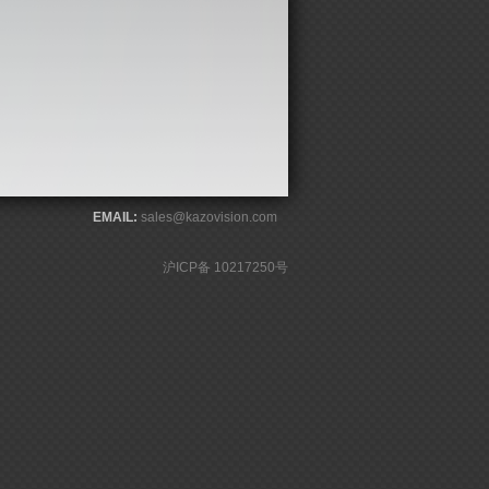
EMAIL:
sales@kazovision.com
沪ICP备 10217250号