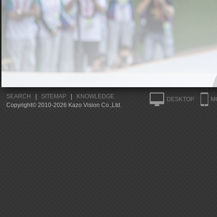
SEARCH
|
SITEMAP
|
KNOWLEDGE
DESKTOP
M
Copyright© 2010-2026 Kazo Vision Co.,Ltd.