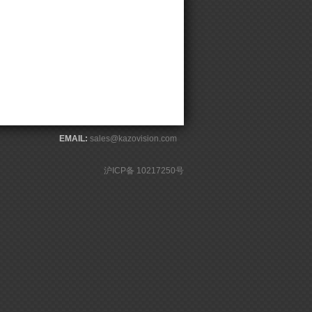
EMAIL:
sales@kazovision.com
沪ICP备 10217250号