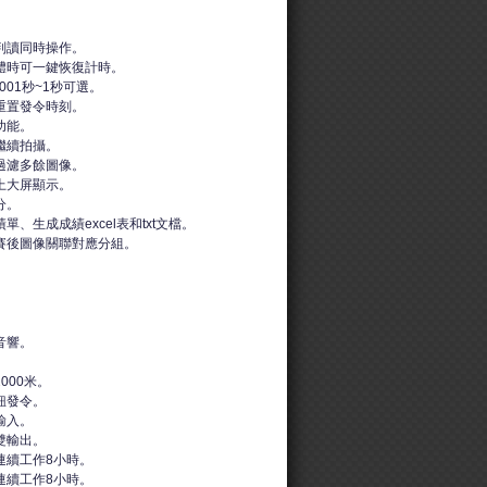
判讀同時操作。
體時可一鍵恢復計時。
001秒~1秒可選。
重置發令時刻。
功能。
繼續拍攝。
過濾多餘圖像。
上大屏顯示。
分。
、生成成績excel表和txt文檔。
賽後圖像關聯對應分組。
音響。
。
000米。
鈕發令。
輸入。
雙輸出。
連續工作8小時。
連續工作8小時。