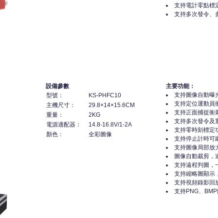
支持電計零點標
支持多次發令、
設備參數
主要功能：
支持圖像自動曝
型號：
KS-PHFC10
支持定位運動員
主機尺寸：
29.8×14×15.6CM
支持正面捕捉衝
重量：
2KG
支持多次發令及
電源適配器：
14.8-16.8V/1-2A
支持零時刻標定
顏色：
全彩圖像
支持停止計時可
支持圖像局部放
圖像自動裁剪，
支持遠程判圖，
支持縮略圖顯示
支持視頻錄影回
支持PNG、BM