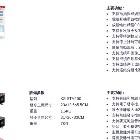
主要功能：
支持拍攝與成績
電腦死機重啟軟
成績輸出精度0.0
支持多次發令及
支持零時刻標定
支持停止計時可
圖像自動裁剪，
支持成績和圖像
支持成績自動算
支持成績列印成績單
支持選錯分組比
設備參數
主要功能：
支持有線和無線
型號：
KS-STM100
支持電子發令槍
發令主機尺寸：
23×13.5×5.5CM
發令距離最大達2
重量：
1.5KG
支持無線發令按
發令音箱尺寸：
31×26×33CM
支持麥克風語音
重量：
7KG
語音、發令槍聲
主機脫離外電可
音響脫離外電可