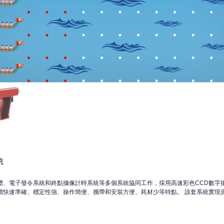
體、電子發令系統和終點攝像計時系統等多個系統協同工作，採用高速彩色CCD數字
讀快速準確、穩定性強、操作簡便、攜帶和安裝方便、耗材少等特點。 該套系統實現