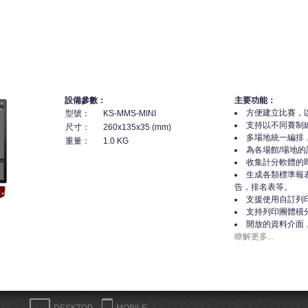
設備參數：
主要功能：
方便建立比賽，
型號：
KS-MMS-MINI
支持以不同賽制
尺寸：
260x135x35 (mm)
多場地統一編排
重量：
1.0 KG
為各場館/場地
收集計分軟體的
生成各類標準報
告，排名表等。
支援使用自訂列
支持列印團體積
開放的資料介面
瞭解更多...