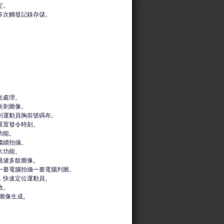
定。
多次觸發記錄存儲。
光處理。
衝刺圖像。
刺運動員胸前號碼布。
重置發令時刻。
功能。
繼續拍攝。
大功能。
過濾多餘圖像。
一臺電腦拍攝一臺電腦判圖。
，快速定位運動員。
放。
P圖像生成。