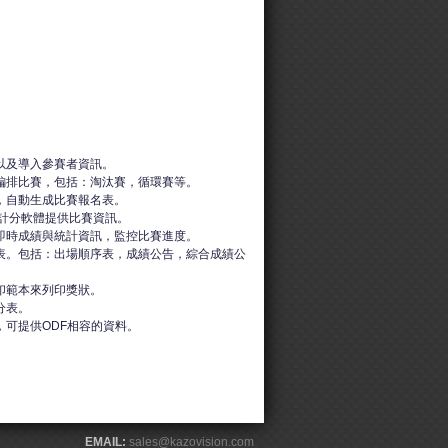
以及導入參賽者資訊。
編排比賽，包括：淘汰賽，循環賽等。
，自動生成比賽報名表。
的計分軟體提供比賽資訊。
即時成績與統計資訊，監控比賽進度。
表。包括：出場順序表，成績公告，綜合成績公
印範本來列印獎狀。
分表。
，可提供ODF相容的資料。
EMAIL:
sales@kazovision.com