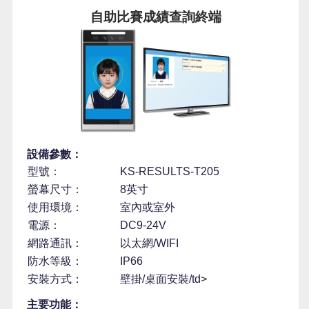
自助比賽成績查詢終端
設備參數：
型號：
KS-RESULTS-T205
螢幕尺寸：
8英寸
使用環境：
室內或室外
電源：
DC9-24V
網路通訊：
以太網/WIFI
防水等級：
IP66
安裝方式：
壁掛/桌面安裝/td>
主要功能：