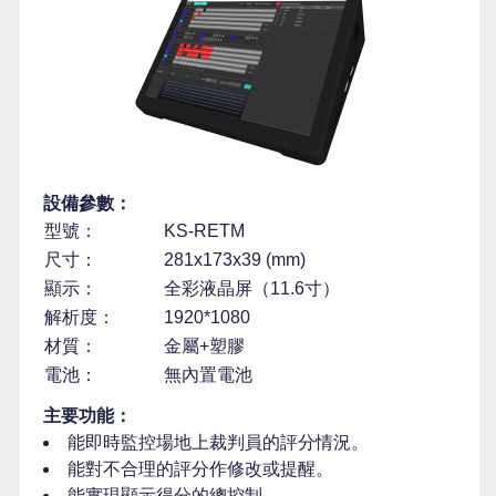
設備參數：
型號：
KS-RETM
尺寸：
281x173x39 (mm)
顯示：
全彩液晶屏（11.6寸）
解析度：
1920*1080
材質：
金屬+塑膠
電池：
無內置電池
主要功能：
能即時監控場地上裁判員的評分情況。
能對不合理的評分作修改或提醒。
能實現顯示得分的總控制。