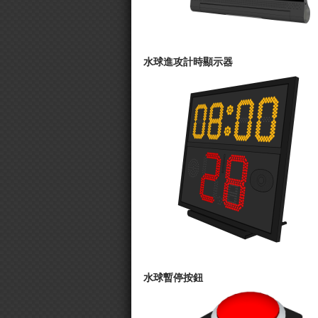
水球進攻計時顯示器
水球暫停按鈕