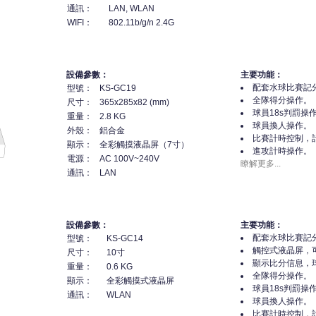
通訊：
LAN, WLAN
WIFI：
802.11b/g/n 2.4G
設備參數：
主要功能：
配套水球比賽記
型號：
KS-GC19
全隊得分操作。
尺寸：
365x285x82 (mm)
球員18s判罰操
重量：
2.8 KG
球員換人操作。
外殼：
鋁合金
比賽計時控制，
顯示：
全彩觸摸液晶屏（7寸）
進攻計時操作。
電源：
AC 100V~240V
瞭解更多...
通訊：
LAN
設備參數：
主要功能：
配套水球比賽記
型號：
KS-GC14
觸控式液晶屏，
尺寸：
10寸
顯示比分信息，
重量：
0.6 KG
全隊得分操作。
顯示：
全彩觸摸式液晶屏
球員18s判罰操
通訊：
WLAN
球員換人操作。
比賽計時控制，