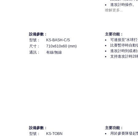
進攻計時操作。
瞭解更多...
設備參數：
主要功能：
可連接至“水球
型號：
KS-BASH-C/S
比賽暫停時自動
尺寸：
710x610x60 (mm)
進攻計時到或者
通訊：
有線/無線
支持進攻計時28
設備參數：
主要功能：
用於參賽隊發起
型號：
KS-TOBN