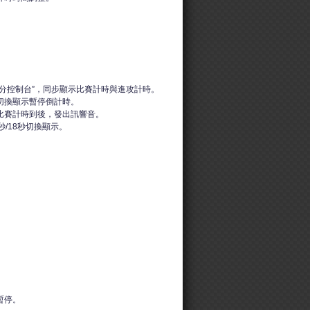
打分控制台”，同步顯示比賽計時與進攻計時。
切換顯示暫停倒計時。
比賽計時到後，發出訊響音。
秒/18秒切換顯示。
暫停。