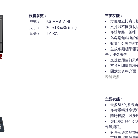
設備參數：
主要功能：
方便建立比賽，
型號：
KS-MMS-MINI
支持以不同賽制
尺寸：
260x135x35 (mm)
多場地統一編排
重量：
1.0 KG
為各場館/場地
收集計分軟體的
生成各類標準報
告，排名表等。
支援使用自訂列
支持列印團體積
開放的資料介面
瞭解更多...
主要功能：
最多8路的多視
多種重播速率選
隨時標記，以及
與比賽計時記分
作等資訊。
對任意通道的重