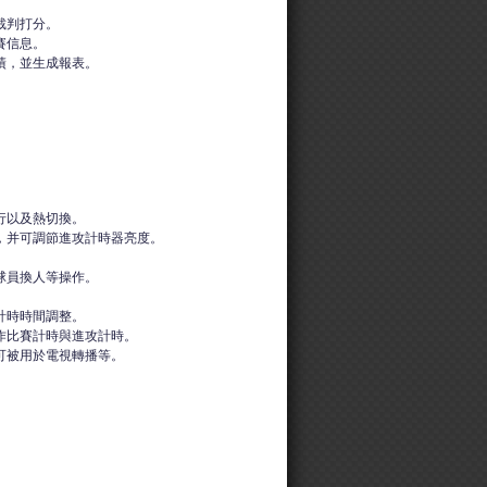
裁判打分。
賽信息。
績，並生成報表。
行以及熱切換。
，并可調節進攻計時器亮度。
球員換人等操作。
。
計時時間調整。
作比賽計時與進攻計時。
可被用於電視轉播等。