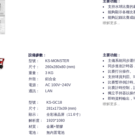
主要功能：
支持水球比賽的
能夠顯示各種比
能夠記錄比賽成
瞭解更多...
設備參數：
主要功能：
主備系統同步運
型號：
KS-MONSTER
同步進攻計時器
尺寸：
260x280x80 (mm)
比賽打分操作。
重量：
3 KG
支持球員判罰、
外殼：
鋁合金
比賽暫停倒計時
電源：
AC 100V~240V
比賽計時控制，
通訊：
LAN
獨立手持器以操
即時資料輸出，
型號：
KS-GC18
瞭解更多...
尺寸：
281x173x39 (mm)
顯示：
全彩液晶屏（11.6寸）
解析度：
1920*1080
材質：
金屬+塑膠
電池：
無內置電池