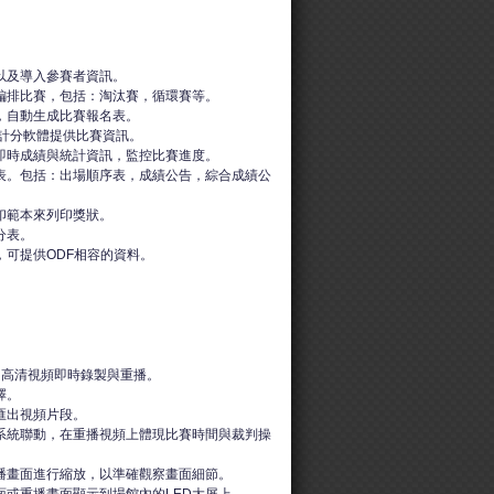
以及導入參賽者資訊。
編排比賽，包括：淘汰賽，循環賽等。
，自動生成比賽報名表。
的計分軟體提供比賽資訊。
即時成績與統計資訊，監控比賽進度。
表。包括：出場順序表，成績公告，綜合成績公
印範本來列印獎狀。
分表。
，可提供ODF相容的資料。
角高清視頻即時錄製與重播。
擇。
匯出視頻片段。
系統聯動，在重播視頻上體現比賽時間與裁判操
播畫面進行縮放，以準確觀察畫面細節。