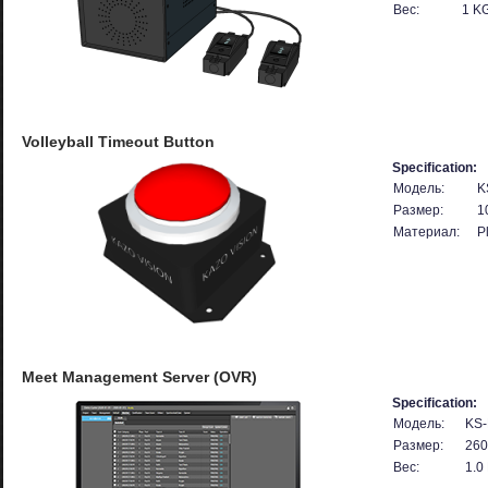
Вес:
1 K
Volleyball Timeout Button
Specification:
Модель:
K
Размер:
1
Материал:
P
Meet Management Server (OVR)
Specification:
Модель:
KS-
Размер:
260
Вес:
1.0