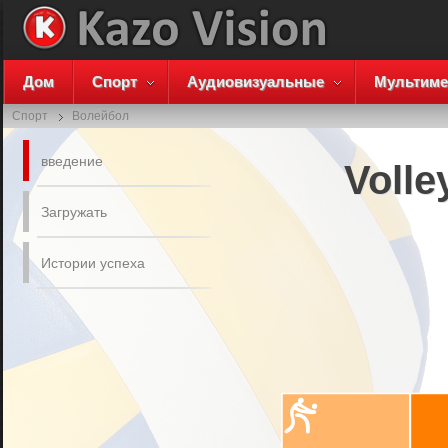
Дом
Спорт
Аудиовизуальные
Мультиме
Спорт
Волейбол
введение
Volle
Загружать
Истории успеха