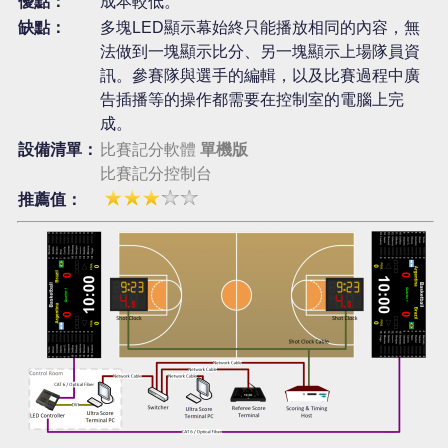
優點：
成本較低。
缺點：
多塊LED顯示幕始終只能播放相同的內容，無
法做到一塊顯示比分、另一塊顯示上場隊員資
訊。參賽隊與選手的編輯，以及比賽過程中廣
告插播等的操作都需要在控制室的電腦上完
成。
設備清單：
比賽記分軟體
單機版
比賽記分控制台
推薦值：