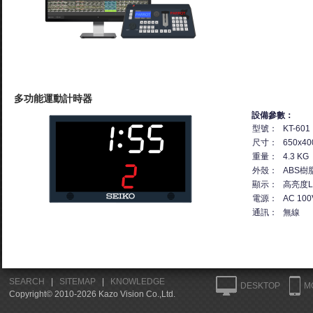
多功能運動計時器
設備參數：
型號：
KT-601
尺寸：
650x40
重量：
4.3 KG
外殼：
ABS樹
顯示：
高亮度L
電源：
AC 100
通訊：
無線
SEARCH
|
SITEMAP
|
KNOWLEDGE
DESKTOP
M
Copyright© 2010-2026 Kazo Vision Co.,Ltd.