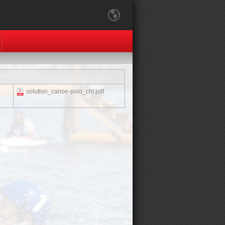
solution_canoe-polo_cht.pdf