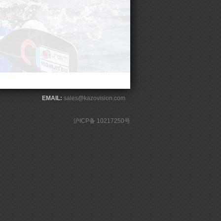
EMAIL:
sales@kazovision.com
沪ICP备 10217250号