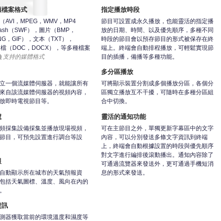
類檔案格式
指定播放時段
AVI，MPEG，WMV，MP4
節目可設置成永久播放，也能靈活的指定播
ash（SWF），圖片（BMP，
放的日期、時間、以及優先順序，多種不同
NG，GIF），文本（TXT），
時段的節目會以預存節目的形式被保存在終
文檔（DOC，DOCX），等多種檔案
端上。終端會自動排程播放，可輕鬆實現節
支持的媒體格式
目的插播，備播等多種功能。
多分區播放
立一個流媒體伺服器，就能讓所有
可將顯示裝置分割成多個播放分區，各個分
來自該流媒體伺服器的視頻內容，
區獨立播放互不干擾，可隨時在多種分區組
放即時電視節目等。
合中切換。
號
靈活的通知功能
頻採集設備採集並播放現場視頻，
可在主節目之外，單獨更新字幕區中的文字
節目，可預先設置進行調台等設
內容，可以分別發送多條文字資訊到終端
上，終端會自動根據設置的時段與優先順序
對文字進行編排後滾動播出。通知內容除了
報
可通過流覽器來發送外，更可通過手機短消
息的形式來發送。
自動顯示所在城市的天氣預報資
包括天氣圖標、溫度、風向在內的
。
資訊
測器獲取當前的環境溫度和濕度等