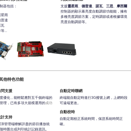
制器包括：
支援
靈星雨
、
德普達
、
諾瓦
、
三思
、
摩西爾
控制器的顯示幕亮度自動調節功能能，擁有
靈星雨
多種亮度調節方案，定時調節或者根據環境
德普達
亮度自動調節等。
諾瓦
等...
其他特色功能
訪問支援
自動定時聯網
度優化，能輕鬆應對五千個終端的
終端能自動定時進行3G撥號上網，上網時段
管理，已有多項大規模運用的
成功
可遠端更改。
自動校時
統計支持
自動定期校正系統時間，保證系統時間正
EB管理端瞭解詳盡的節目播放統
確。
隨時匯出或列印統計記錄資訊。