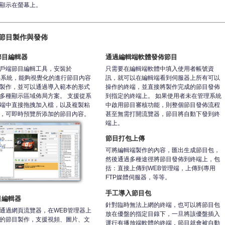
顯示在螢幕上。
節目製作與發佈
節目編輯器
通過編輯端軟體發佈節目
戶端節目編輯工具，安裝於
只需要在編輯端軟體中填入使用者帳號資
ows系統，能夠視覺化的進行節目內容
訊，就可以在編輯端看到伺服器上所有可以
製作，並可以通過導入範本的形式
操作的終端，並直接將製作完成的節目發佈
多種顯示區域佈局方案。 支援從系
到指定的終端上。 如果使用者未在管理系統
端中直接拖拽加入檔，以及複製粘
中啟用節目審核功能，則整個節目發佈流程
，可即時預覽所添加的節目內容。
甚至無需打開流覽器，節目將自動下發到終
端上。
節目打包上傳
可將編輯端製作的內容，匯出生成節目包，
然後通過多種途徑將節目發佈到終端上，包
括：直接上傳到WEB管理端，上傳到專用
FTP媒體伺服器，等等。
手工導入節目包
目編輯器
針對臨時無法上網的終端，也可以將節目包
通過網頁流覽器，在WEB管理器上
放在優盤的指定目錄下，一旦將該優盤插入
的節目製作，支援視頻、圖片、文
運行有播放端軟體的終端，節目就會被自動