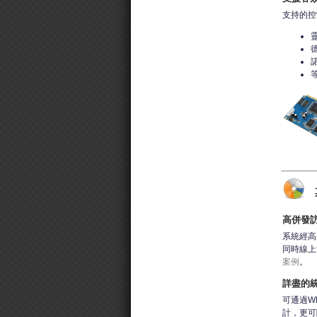
支持的控
等
高併發
系統經高
同時線上
案例
。
詳盡的
可通過W
計，更可