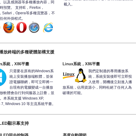
、以及感測器等多種播放內容，同
載入。
預覽。 支持IE，Firefox，
e，Safari，Opera等多種流覽器，不
任何外掛程式。
播放終端的多種硬體架構支援
ws系統，X86平臺
Linux系統，X86平臺
只需要在原有的Windows系
我們定制過的專用播放系
統上安裝播放端軟體，並保
統，系統安裝後即可立即投
證電腦聯網，即可立即將一
入使用，開機後立刻進入播
台現有的電腦變成一台播放
放系統，佔用資源小，同時杜絕了任何人為
放軟體會自行到伺服器上註冊，並
破壞的可能。
本系統支援 Windows XP,
s 7, Windows 10 等主流系統平臺。
LED顯示幕支持
LED同步控制器
亮度自動調節