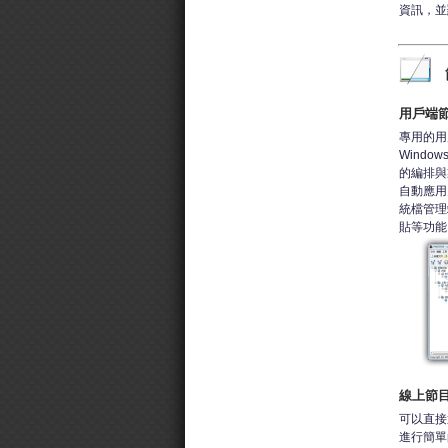
資訊，並
用戶端
專用的用
Wind
的編排與
自動應用
統檔管理
貼等功能
線上節
可以直接
進行簡單