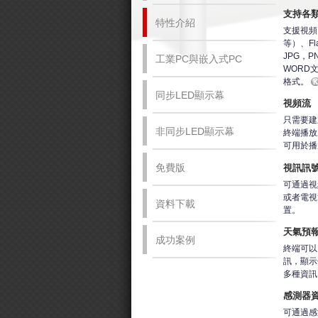
支持各
特性介紹
支援視頻（
等）、Fl
JPG，P
工業PC與嵌入式PC
WORD
格式。
同步LED顯示幕
視頻流
只需要建
非同步LED顯示幕
終端播放
可用於播
免費版
視訊訊
可通過視
或者電視
資料下載
置。
天氣預
成功案例
終端可以
訊，顯示
多種資訊
感測器
可通過感