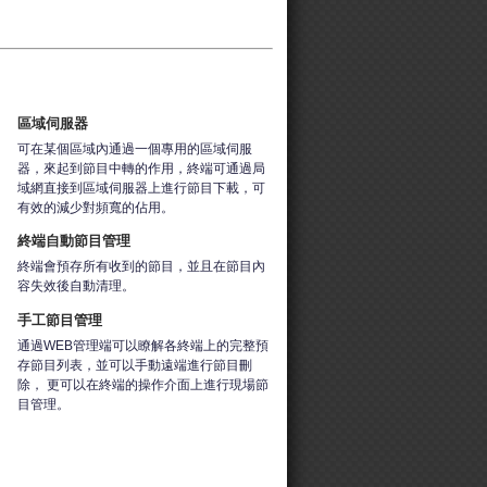
區域伺服器
可在某個區域內通過一個專用的區域伺服
器，來起到節目中轉的作用，終端可通過局
域網直接到區域伺服器上進行節目下載，可
有效的減少對頻寬的佔用。
終端自動節目管理
終端會預存所有收到的節目，並且在節目內
容失效後自動清理。
手工節目管理
通過WEB管理端可以瞭解各終端上的完整預
存節目列表，並可以手動遠端進行節目刪
除， 更可以在終端的操作介面上進行現場節
目管理。