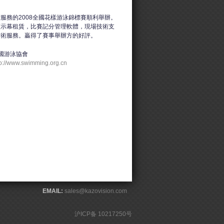
服務的2008全國花樣游泳錦標賽順利舉辦。
顯示幕租賃，比賽記分管理軟體，現場技術支
技術服務。贏得了賽事舉辦方的好評。
國游泳協會
tp://www.swimming.org.cn
EMAIL:
sales@kazovision.com
沪ICP备 10217250号