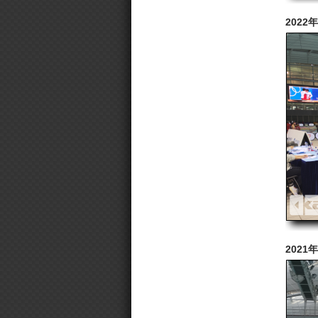
202
202