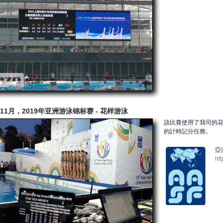
年11月，2019年亚洲游泳锦标赛 - 花样游泳
該比賽使用了我司的
的計時記分任務。
亞
ht