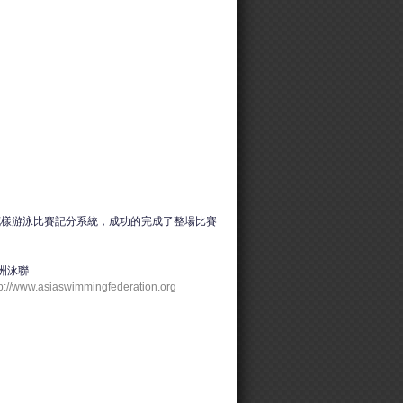
花樣游泳比賽記分系統，成功的完成了整場比賽
洲泳聯
tp://www.asiaswimmingfederation.org