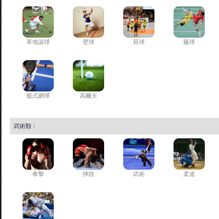
草地滾球
壁球
荷球
藤球
籠式網球
高爾夫
武術類：
拳擊
摔跤
武術
柔道