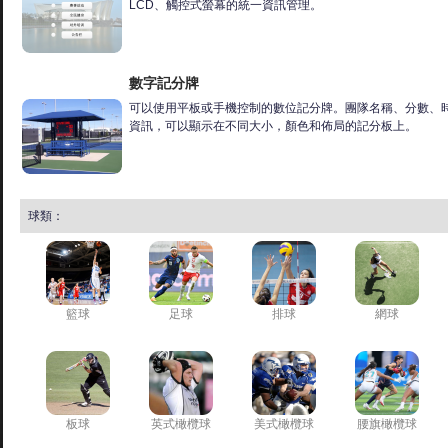
LCD、觸控式螢幕的統一資訊管理。
數字記分牌
可以使用平板或手機控制的數位記分牌。團隊名稱、分數、
資訊，可以顯示在不同大小，顏色和佈局的記分板上。
球類：
籃球
足球
排球
網球
板球
英式橄欖球
美式橄欖球
腰旗橄欖球