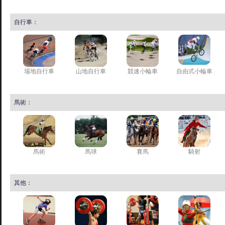
自行車：
場地自行車
山地自行車
競速小輪車
自由式小輪車
馬術：
馬術
馬球
賽馬
騎射
其他：