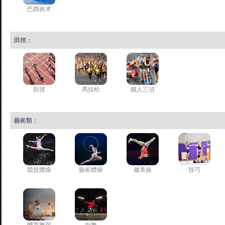
巴西術术
田徑：
田徑
馬拉松
鐵人三項
藝術類：
競技體操
藝術體操
健美操
技巧