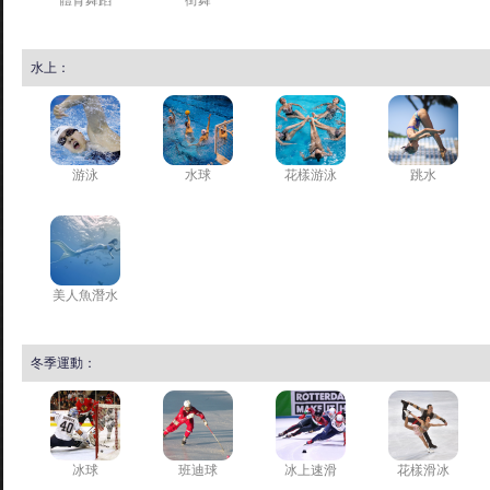
體育舞蹈
街舞
水上：
游泳
水球
花樣游泳
跳水
美人魚潛水
冬季運動：
冰球
班迪球
冰上速滑
花樣滑冰